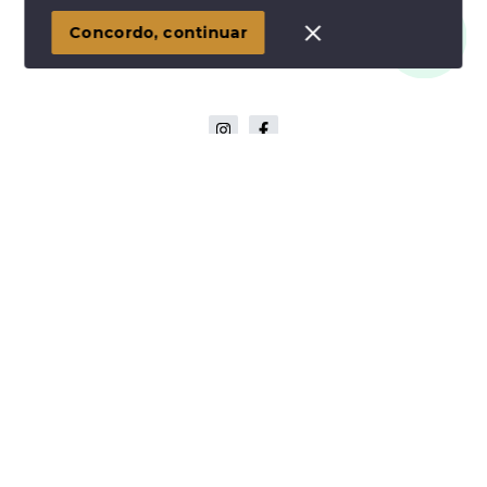
1
Concordo, continuar
Início
Histórico
Favoritos