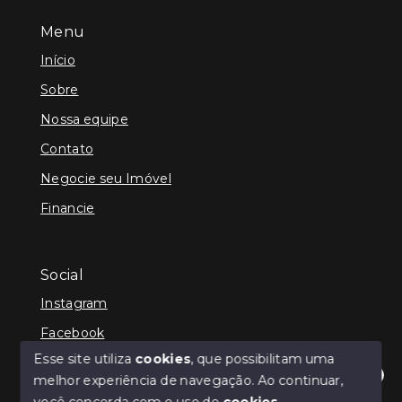
Menu
Início
Sobre
Nossa equipe
Contato
Negocie seu Imóvel
Financie
Social
Instagram
Facebook
Esse site utiliza
cookies
, que possibilitam uma
melhor experiência de navegação.
Ao continuar,
Olá! Estamos disponíveis para te ajudar.