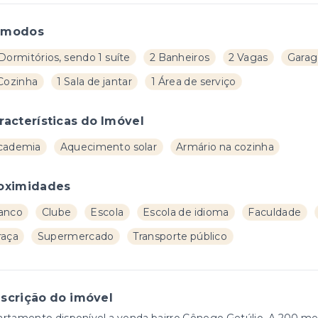
ômodos
Dormitórios, sendo 1 suíte
2 Banheiros
2 Vagas
Garag
 Cozinha
1 Sala de jantar
1 Área de serviço
racterísticas do Imóvel
cademia
Aquecimento solar
Armário na cozinha
oximidades
anco
Clube
Escola
Escola de idioma
Faculdade
raça
Supermercado
Transporte público
scrição do imóvel