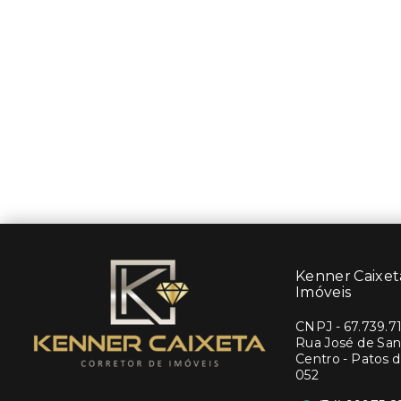
Kenner Caixeta
Imóveis
CNPJ
-
67.739.7
Rua José de Sant
Centro - Patos 
052