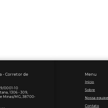
 - Corretor de
Menu
Início
19/0001-10
Sobre
ana, 1306 - 309,
de Minas/MG, 38700-
Nossa equip
Contato