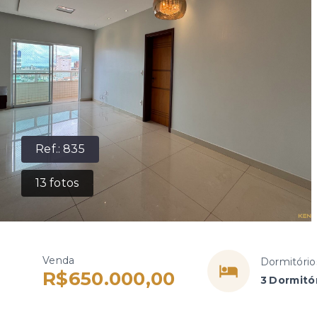
Ref.:
835
13
fotos
Venda
Dormitório
R$650.000,00
3 Dormitór