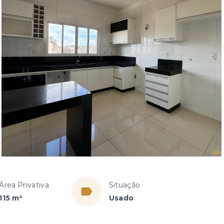
Área Privativa
Situação
115 m²
Usado