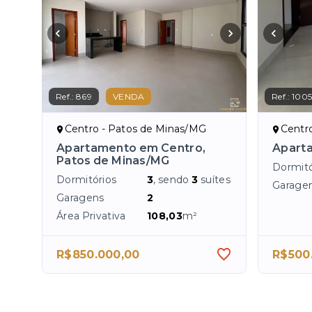
Ref.:
869
VENDA
Ref.:
100
Centro - Patos de Minas/MG
Centr
Apartamento em Centro,
Apart
Patos de Minas/MG
Dormitó
Dormitórios
3
, sendo
3
suítes
Garage
Garagens
2
Área Privativa
108,03
m²
R$850.000,00
R$500