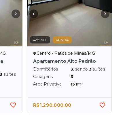
Ref.:
901
VENDA
/MG
Centro - Patos de Minas/MG
ra
Apartamento Alto Padrão
Dormitórios
3
, sendo
3
suítes
3
suítes
Garagens
3
Área Privativa
151
m²
R$1.290.000,00