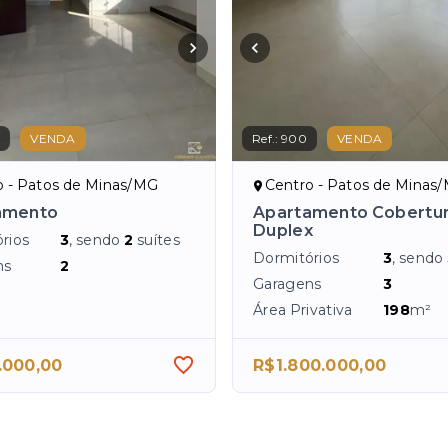
5
VENDA
Ref.:
900
VENDA
o - Patos de Minas/MG
Centro - Patos de Minas
amento
Apartamento Cobertu
Duplex
rios
3
, sendo
2
suítes
Dormitórios
3
, sendo
ns
2
Garagens
3
Área Privativa
198
m²
.000,00
R$1.800.000,00