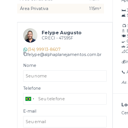
Apa
Área Privativa
115m²
🛏️
🛋️
📺 
🚿 
Felype Augusto
🍽️
CRECI -
47595F
🍳 
🚗
(34) 99913-8607
📐C
felype@alphaplanejamentos.com.br
💰
Nome
📞 
As 
Telefone
Lo
E-mail
Ce