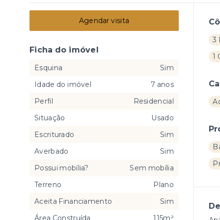
Agendar visita
C
3 
Ficha do imóvel
1
Esquina
Sim
Ca
Idade do imóvel
7 anos
Perfil
Residencial
A
Situação
Usado
Pr
Escriturado
Sim
B
Averbado
Sim
P
Possui mobília?
Sem mobília
Terreno
Plano
Aceita Financiamento
Sim
De
Área Construída
115m²