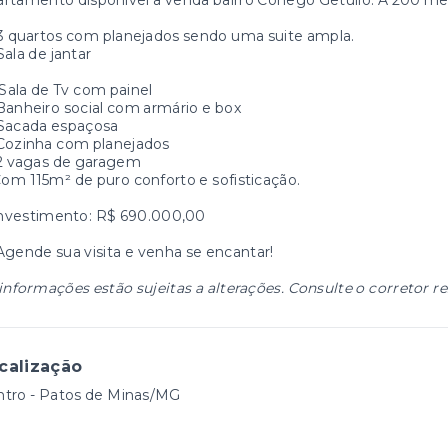
rtamento disponível a venda bairro Cônego Getúlio. A 200 me
 3 quartos com planejados sendo uma suite ampla.
 Sala de jantar
Sala de Tv com painel
Banheiro social com armário e box
 Sacada espaçosa
Cozinha com planejados
 2 vagas de garagem
om 115m² de puro conforto e sofisticação.
Investimento: R$ 690.000,00
Agende sua visita e venha se encantar!
informações estão sujeitas a alterações. Consulte o corretor r
calização
ntro - Patos de Minas/MG