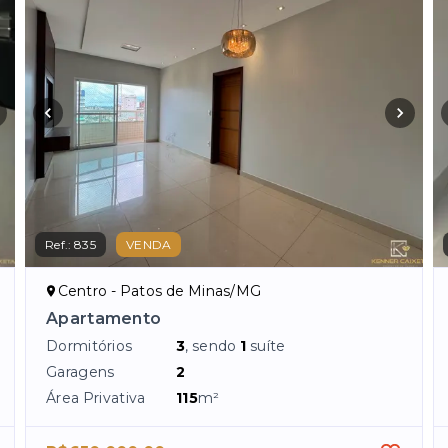
Ref.:
835
VENDA
Centro - Patos de Minas/MG
Apartamento
Dormitórios
3
, sendo
1
suíte
Garagens
2
Área Privativa
115
m²