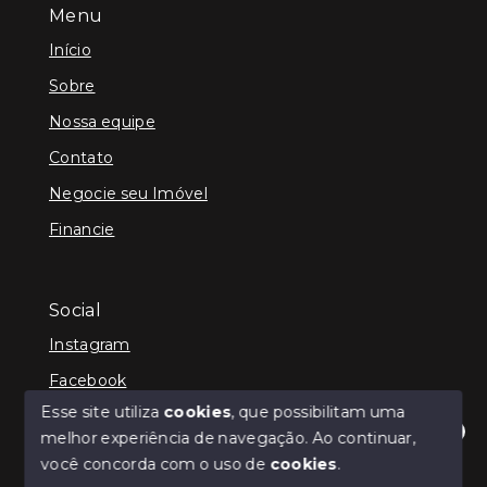
Menu
Início
Sobre
Nossa equipe
Contato
Negocie seu Imóvel
Financie
Social
Instagram
Facebook
Esse site utiliza
cookies
, que possibilitam uma
melhor experiência de navegação.
Ao continuar,
Olá! Estamos disponíveis para te ajudar.
você concorda com o uso de
cookies
.
© Copyright 2026 - Kenner Caixeta - Corretor de