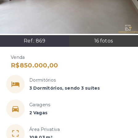
Ref.:
869
16
fotos
Venda
R$850.000,00
Dormitórios
3 Dormitórios, sendo 3 suítes
Garagens
2 Vagas
Área Privativa
108,03 m²