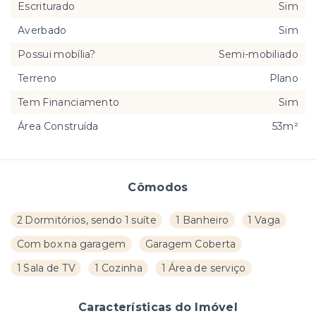
Escriturado
Sim
Averbado
Sim
Possui mobília?
Semi-mobiliado
Terreno
Plano
Tem Financiamento
Sim
Área Construída
53m²
Cômodos
2 Dormitórios, sendo 1 suíte
1 Banheiro
1 Vaga
Com box na garagem
Garagem Coberta
1 Sala de TV
1 Cozinha
1 Área de serviço
Características do Imóvel