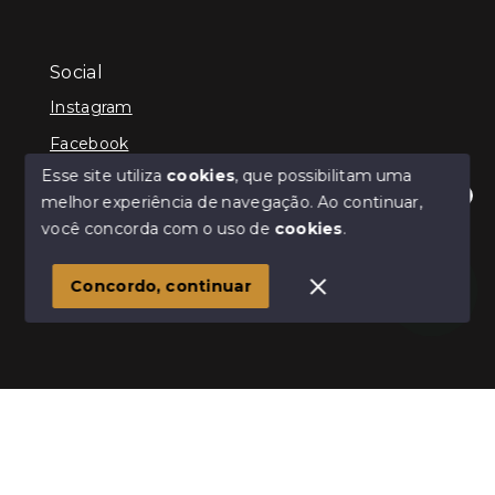
Social
Instagram
Facebook
Esse site utiliza
cookies
, que possibilitam uma
melhor experiência de navegação.
Ao continuar,
Olá! Estamos disponíveis para te ajudar.
você concorda com o uso de
cookies
.
© Copyright 2026 - Kenner Caixeta - Corretor de
Imóveis - Todos os direitos reservados
1
Concordo, continuar
SITE PARA IMOBILIARIA
Início
Histórico
Favoritos