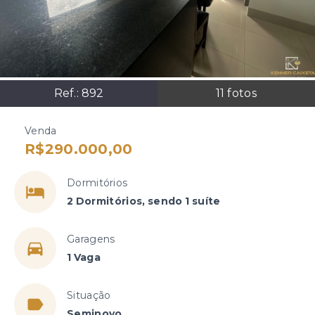
Ref.:
892
11
fotos
Venda
R$290.000,00
Dormitórios
2 Dormitórios, sendo 1 suíte
Garagens
1 Vaga
Situação
Seminovo