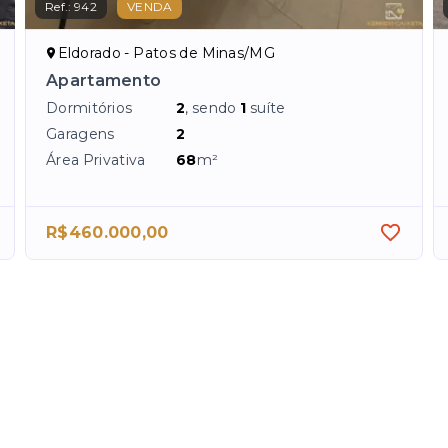
Ref.:
942
VENDA
Eldorado - Patos de Minas/MG
Apartamento
Dormitórios
2
, sendo
1
suíte
Garagens
2
Área Privativa
68
m²
R$460.000,00