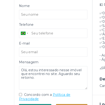
💵
Nome
✅0
✅0
✅0
Telefone
✅S
✅C
✅Ár
✅E
✅J
E-mail
✅0
• A
• Á
Mensagem
📐Á
De
Car
Concordo com a
Política de
Privacidade
Lo