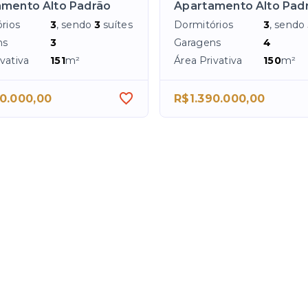
mento Alto Padrão
Apartamento Alto Pad
rios
3
, sendo
3
suítes
Dormitórios
3
, sendo
ns
3
Garagens
4
vativa
151
m²
Área Privativa
150
m²
0.000,00
R$1.390.000,00