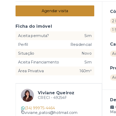
Agendar visita
C
2 
Ficha do imóvel
1 
Aceita permuta?
Sim
Ca
Perfil
Residencial
Situação
Novo
A
Aceita Financiamento
Sim
Pr
Área Privativa
160m²
A
Viviane Queiroz
CRECI -
49254F
De
🏙️
(34) 99975-4464
Mai
viviane_patos@hotmail.com