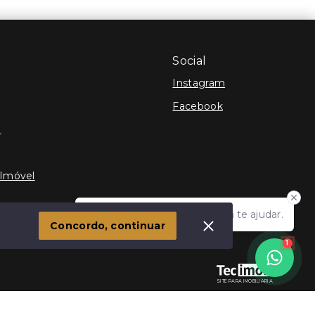
Social
Instagram
Facebook
e
 Imóvel
Olá! Estamos disponíveis para te ajudar.
Concordo, continuar
1
SITE PARA IMOBILIARIA