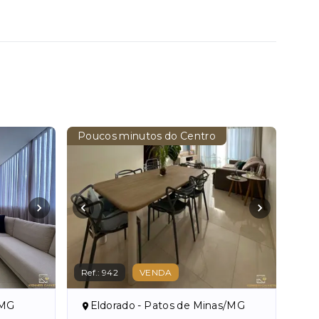
Poucos minutos do Centro
Ref.:
942
VENDA
/MG
Eldorado - Patos de Minas/MG