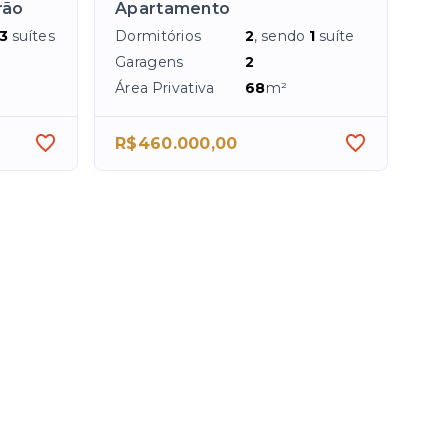
rão
Apartamento
3
suítes
Dormitórios
2
, sendo
1
suíte
Garagens
2
Área Privativa
68
m²
R$460.000,00