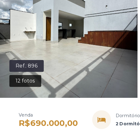
Ref.:
896
12
fotos
Venda
Dormitóri
R$690.000,00
2 Dormitór