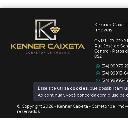
Kenner Caixeta
Imóveis
CNPJ
-
67.739.7
Rua José de Sant
Centro - Patos 
052
(34) 99975-2
(34) 99913-
(34) 99993-
Ver e-mail
Esse site utiliza
cookies
, que possibilitam
Ao continuar, você concorda com o uso de
© Copyright 2026 - Kenner Caixeta - Corretor de Imóvei
reservados