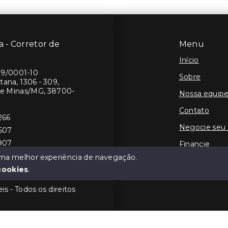
 - Corretor de
Menu
Início
19/0001-10
Sobre
ana, 1306 - 309,
de Minas/MG, 38700-
Nossa equip
Contato
266
Negocie seu
8607
1907
Financie
 uma melhor experiência de navegação.
cookies
.
s - Todos os direitos