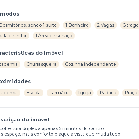
ômodos
Dormitórios, sendo 1 suíte
1 Banheiro
2 Vagas
Garage
Sala de estar
1 Área de serviço
racterísticas do Imóvel
cademia
Churrasqueira
Cozinha independente
oximidades
cademia
Escola
Farmácia
Igreja
Padaria
Praça
scrição do imóvel
 Cobertura duplex a apenas 5 minutos do centro
s espaço, mais conforto e aquela vista que muda tudo.