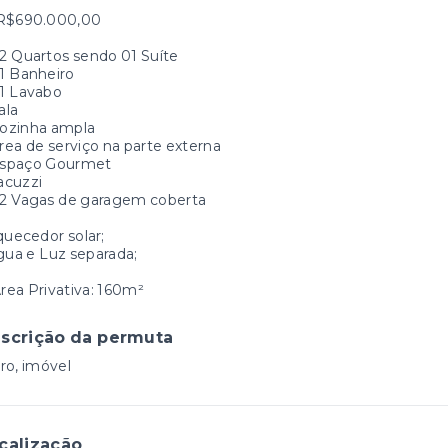
 R$690.000,00
2 Quartos sendo 01 Suíte
1 Banheiro
1 Lavabo
ala
ozinha ampla
ea de serviço na parte externa
spaço Gourmet
acuzzi
2 Vagas de garagem coberta
quecedor solar;
gua e Luz separada;
rea Privativa: 160m²
scrição da permuta
ro, imóvel
calização