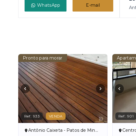
WhatsApp
E-mail
Ant
Pronto para morar
Apartam
Ref.:
933
VENDA
Ref.:
901
Antônio Caixeta - Patos de Minas/MG
Centr