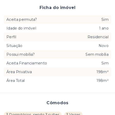
Ficha do imóvel
Aceita permuta?
Sim
Idade do imóvel
1 ano
Perfil
Residencial
Situação
Novo
Possui mobília?
Sem mobília
Aceita Financiamento
Sim
Área Privativa
198m²
Área Total
198m²
Cômodos
3 Dormitórios, sendo 3 suítes
3 Vagas