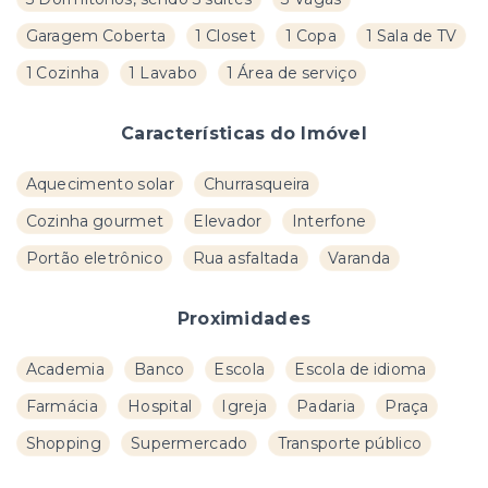
Garagem Coberta
1 Closet
1 Copa
1 Sala de TV
1 Cozinha
1 Lavabo
1 Área de serviço
Características do Imóvel
Aquecimento solar
Churrasqueira
Cozinha gourmet
Elevador
Interfone
Portão eletrônico
Rua asfaltada
Varanda
Proximidades
Academia
Banco
Escola
Escola de idioma
Farmácia
Hospital
Igreja
Padaria
Praça
Shopping
Supermercado
Transporte público