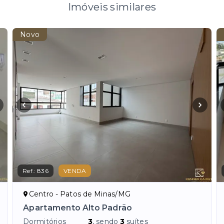
Imóveis similares
Novo
Ref.:
836
VENDA
Centro - Patos de Minas/MG
Apartamento Alto Padrão
Dormitórios
3
, sendo
3
suítes