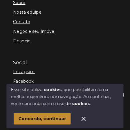
Sobre
Nossa equipe
Contato
Negocie seu Imóvel
Financie
Social
Instagram
Facebook
Esse site utiliza
cookies
, que possibilitam uma
melhor experiência de navegação.
Ao continuar,
Olá! Estamos disponíveis para te ajudar.
você concorda com o uso de
cookies
.
© Copyright 2026 - Kenner Caixeta - Corretor de
Imóveis - Todos os direitos reservados
1
Concordo, continuar
SITE PARA IMOBILIARIA