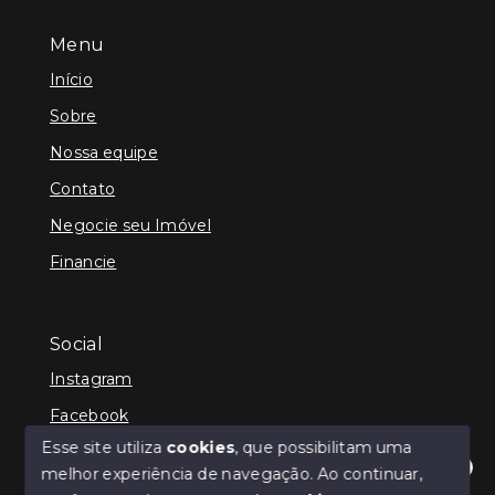
Menu
Início
Sobre
Nossa equipe
Contato
Negocie seu Imóvel
Financie
Social
Instagram
Facebook
Esse site utiliza
cookies
, que possibilitam uma
melhor experiência de navegação.
Ao continuar,
Olá! Estamos disponíveis para te ajudar.