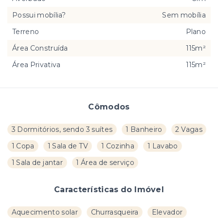
Possui mobília?
Sem mobília
Terreno
Plano
Área Construída
115m²
Área Privativa
115m²
Cômodos
3 Dormitórios, sendo 3 suítes
1 Banheiro
2 Vagas
1 Copa
1 Sala de TV
1 Cozinha
1 Lavabo
1 Sala de jantar
1 Área de serviço
Características do Imóvel
Aquecimento solar
Churrasqueira
Elevador