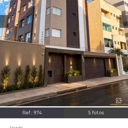
Ref.:
974
5
fotos
Venda