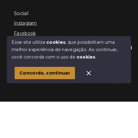
Social
Instagram
Facebook
Esse site utiliza
cookies
, que possibilitam uma
melhor experiência de navegação.
Ao continuar,
Olá! Estamos disponíveis para te ajudar.
você concorda com o uso de
cookies
.
© Copyright 2026 - Kenner Caixeta - Corretor de
Imóveis - Todos os direitos reservados
1
Concordo, continuar
SITE PARA IMOBILIARIA
Início
Histórico
Favoritos