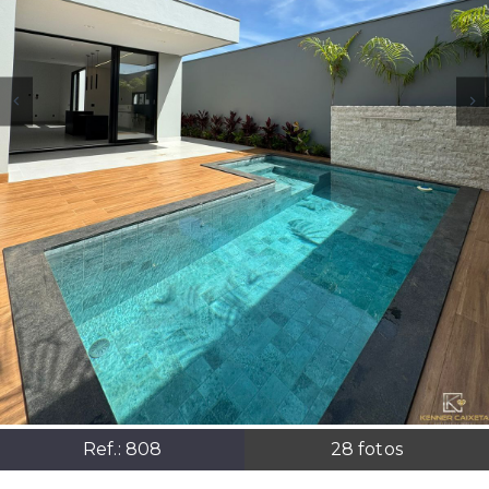
Ref.:
808
28
fotos