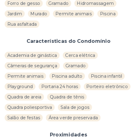
Forro de gesso
Gramado
Hidromassagem
Jardim
Murado
Permite animais
Piscina
Rua asfaltada
Características do Condomínio
Academia de ginástica
Cerca elétrica
Câmeras de segurança
Gramado
Permite animais
Piscina adulto
Piscina infantil
Playground
Portaria 24 horas
Porteiro eletrônico
Quadra de areia
Quadra de tênis
Quadra poliesportiva
Sala de jogos
Salão de festas
Área verde preservada
Proximidades