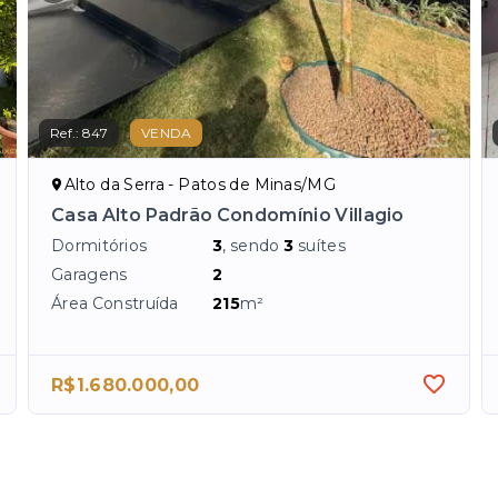
Ref.:
847
VENDA
Alto da Serra - Patos de Minas/MG
Casa Alto Padrão Condomínio Villagio
Dormitórios
3
, sendo
3
suítes
Garagens
2
Área Construída
215
m²
R$1.680.000,00