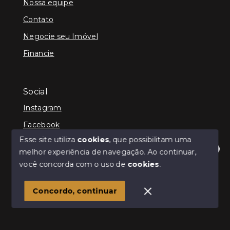
Nossa equipe
Contato
Negocie seu Imóvel
Financie
Social
Instagram
Facebook
Esse site utiliza
cookies
, que possibilitam uma
melhor experiência de navegação.
Ao continuar,
Olá! Estamos disponíveis para te ajudar.
você concorda com o uso de
cookies
.
© Copyright 2026 - Kenner Caixeta - Corretor de
Imóveis - Todos os direitos reservados
1
Concordo, continuar
SITE PARA IMOBILIARIA