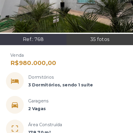
Ref.:
768
35
fotos
Venda
R$980.000,00
Dormitórios
3 Dormitórios, sendo 1 suíte
Garagens
2 Vagas
Área Construída
178,70 m²