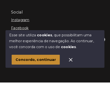
Social
Instagram
Facebook
Esse site utiliza
cookies
, que possibilitam uma
melhor experiência de navegação.
Ao continuar,
Olá! Estamos disponíveis para te ajudar.
você concorda com o uso de
cookies
.
© Copyright 2026 - Kenner Caixeta - Corretor de
Imóveis - Todos os direitos reservados
1
Concordo, continuar
SITE PARA IMOBILIARIA
Início
Histórico
Favoritos