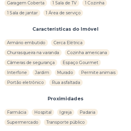
Garagem Coberta
1 Sala de TV
1 Cozinha
1 Sala de jantar
1 Área de serviço
Características do Imóvel
Armário embutido
Cerca Elétrica
Churrasqueira na varanda
Cozinha americana
Câmeras de segurança
Espaço Gourmet
Interfone
Jardim
Murado
Permite animais
Portão eletrônico
Rua asfaltada
Proximidades
Farmácia
Hospital
Igreja
Padaria
Supermercado
Transporte público