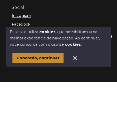
Social
Instagram
Facebook
Esse site utiliza
cookies
, que possibilitam uma
melhor experiência de navegação.
Ao continuar,
Olá! Estamos disponíveis para te ajudar.
você concorda com o uso de
cookies
.
© Copyright 2026 - Kenner Caixeta - Corretor de
Imóveis - Todos os direitos reservados
1
Concordo, continuar
SITE PARA IMOBILIARIA
Início
Histórico
Favoritos