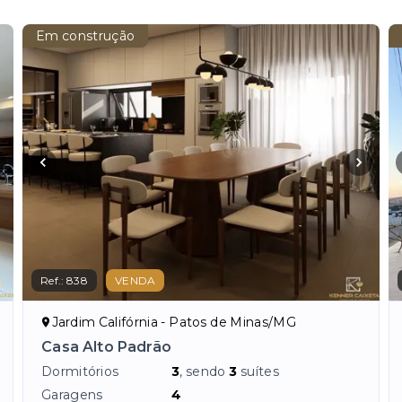
Em construção
Ref.:
838
VENDA
Jardim Califórnia - Patos de Minas/MG
Casa Alto Padrão
Dormitórios
3
, sendo
3
suítes
Garagens
4