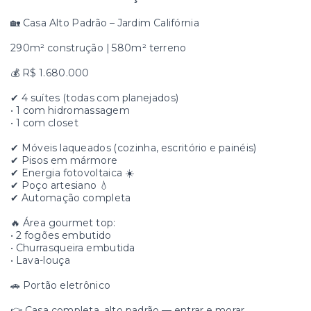
🏡 Casa Alto Padrão – Jardim Califórnia
290m² construção | 580m² terreno
💰 R$ 1.680.000
✔ 4 suítes (todas com planejados)
• 1 com hidromassagem
• 1 com closet
✔ Móveis laqueados (cozinha, escritório e painéis)
✔ Pisos em mármore
✔ Energia fotovoltaica ☀️
✔ Poço artesiano 💧
✔ Automação completa
🔥 Área gourmet top:
• 2 fogões embutido
• Churrasqueira embutida
• Lava-louça
🚗 Portão eletrônico
👉 Casa completa, alto padrão — entrar e morar