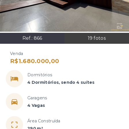
Ref.:
866
19
fotos
Venda
R$1.680.000,00
Dormitórios
4 Dormitórios, sendo 4 suítes
Garagens
4 Vagas
Área Construída
290 m²