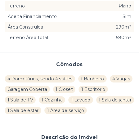
Terreno
Plano
Aceita Financiamento
Sim
Área Construída
290m²
Terreno Área Total
580m²
Cômodos
4 Dormitórios, sendo 4 suítes
1 Banheiro
4 Vagas
Garagem Coberta
1 Closet
1 Escritório
1 Sala de TV
1 Cozinha
1 Lavabo
1 Sala de jantar
1 Sala de estar
1 Área de serviço
Descrição do imóvel