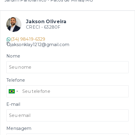
Jardim Panorâmico - Patos de Minas/MG
Jakson Oliveira
CRECI -
63280F
(34) 98419-6329
jaksonklay1212@gmail.com
Nome
Telefone
E-mail
Mensagem