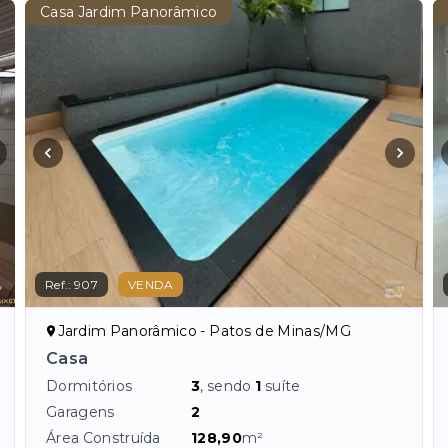
Casa Jardim Panorâmico
Ref.:
907
VENDA
Jardim Panorâmico - Patos de Minas/MG
Casa
Dormitórios
3
, sendo
1
suíte
Garagens
2
Área Construída
128,90
m²