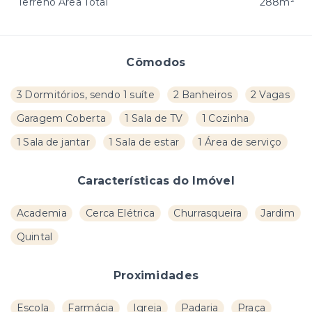
Terreno Área Total
288m²
Cômodos
3 Dormitórios, sendo 1 suíte
2 Banheiros
2 Vagas
Garagem Coberta
1 Sala de TV
1 Cozinha
1 Sala de jantar
1 Sala de estar
1 Área de serviço
Características do Imóvel
Academia
Cerca Elétrica
Churrasqueira
Jardim
Quintal
Proximidades
Escola
Farmácia
Igreja
Padaria
Praça