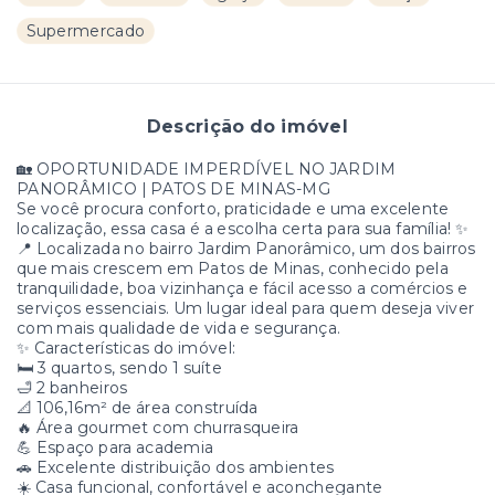
Supermercado
Descrição do imóvel
🏡 OPORTUNIDADE IMPERDÍVEL NO JARDIM
PANORÂMICO | PATOS DE MINAS-MG
Se você procura conforto, praticidade e uma excelente
localização, essa casa é a escolha certa para sua família! ✨
📍 Localizada no bairro Jardim Panorâmico, um dos bairros
que mais crescem em Patos de Minas, conhecido pela
tranquilidade, boa vizinhança e fácil acesso a comércios e
serviços essenciais. Um lugar ideal para quem deseja viver
com mais qualidade de vida e segurança.
✨ Características do imóvel:
🛏️ 3 quartos, sendo 1 suíte
🛁 2 banheiros
📐 106,16m² de área construída
🔥 Área gourmet com churrasqueira
💪 Espaço para academia
🚗 Excelente distribuição dos ambientes
☀️ Casa funcional, confortável e aconchegante