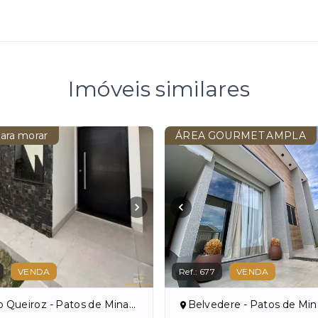
Imóveis similares
ara morar
ÁREA GOURMET AMPLA
VENDA
Ref.:
677
VENDA
 Queiroz - Patos de Minas/MG
Belvedere - Patos de Mi