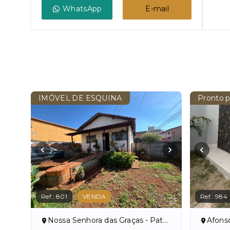
WhatsApp
E-mail
IMÓVEL DE ESQUINA
Pronto p
Ref.:
801
VENDA
Ref.:
984
Nossa Senhora das Graças - Patos de Minas/MG
Afonso