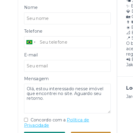
🌤️
✨ 
Nome
💎 
🏡 
👨‍
☀️ 
Telefone
📐 
📍 
O b
ace
reg
E-mail
📲 
Jak
Mensagem
Lo
Ja
Concordo com a
Política de
Privacidade