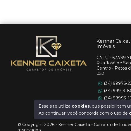
Kenner Caixeta
Imóveis
CNPJ
-
67.739.7
Rua José de Sant
Centro - Patos 
052
(34) 99975-2
(34) 99913-
(34) 99993-
Ver e-mail
Esse site utiliza
cookies
, que possibilitam
Ao continuar, você concorda com o uso de
© Copyright 2026 - Kenner Caixeta - Corretor de Imóvei
reservados