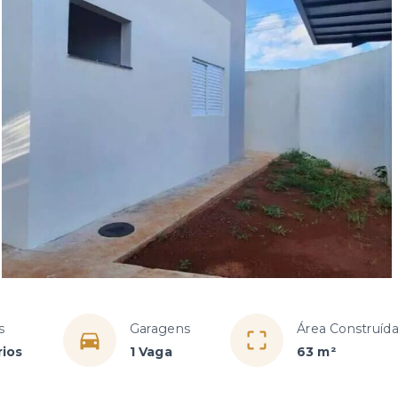
s
Garagens
Área Construíd
rios
1 Vaga
63 m²