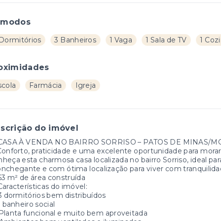
ômodos
 Dormitórios
3 Banheiros
1 Vaga
1 Sala de TV
1 Coz
oximidades
scola
Farmácia
Igreja
scrição do imóvel
 CASA À VENDA NO BAIRRO SORRISO – PATOS DE MINAS/M
onforto, praticidade e uma excelente oportunidade para mora
heça esta charmosa casa localizada no bairro Sorriso, ideal p
nchegante e com ótima localização para viver com tranquilida
63 m² de área construída
Características do imóvel:
 3 dormitórios bem distribuídos
1 banheiro social
Planta funcional e muito bem aproveitada