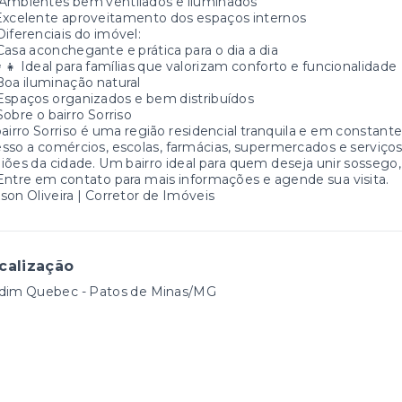
 Ambientes bem ventilados e iluminados
Excelente aproveitamento dos espaços internos
Diferenciais do imóvel:
Casa aconchegante e prática para o dia a dia
👩‍👧 Ideal para famílias que valorizam conforto e funcionalidade
Boa iluminação natural
Espaços organizados e bem distribuídos
Sobre o bairro Sorriso
airro Sorriso é uma região residencial tranquila e em constant
sso a comércios, escolas, farmácias, supermercados e serviços
iões da cidade. Um bairro ideal para quem deseja unir sossego, 
Entre em contato para mais informações e agende sua visita.
son Oliveira | Corretor de Imóveis
calização
rdim Quebec - Patos de Minas/MG