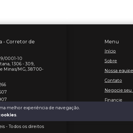
 - Corretor de
Menu
Início
19/0001-10
Sobre
ana, 1306 - 309,
de Minas/MG, 38700-
Nossa equip
Contato
266
Negocie seu
8607
1907
Financie
 uma melhor experiência de navegação.
cookies
.
s - Todos os direitos