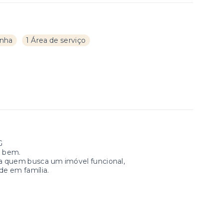
inha
1 Área de serviço
G
r bem.
ara quem busca um imóvel funcional,
de em família.