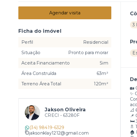
Agendar visita
C
3
Ficha do imóvel
Pr
Perfil
Residencial
Situação
Pronto para morar
E
Aceita Financiamento
Sim
Área Construída
63m²
De
Terreno Área Total
120m²
🏡
✨ C
Con
aco
Jakson Oliveira
📐 
CRECI -
63280F
📌 
🛏️
🚿 
(34) 98419-6329
🏠 
jaksonklay1212@gmail.com