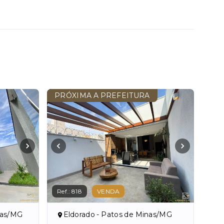
PRÓXIMA A PREFEITURA
Ref.:
818
VENDA
nas/MG
Eldorado - Patos de Minas/MG