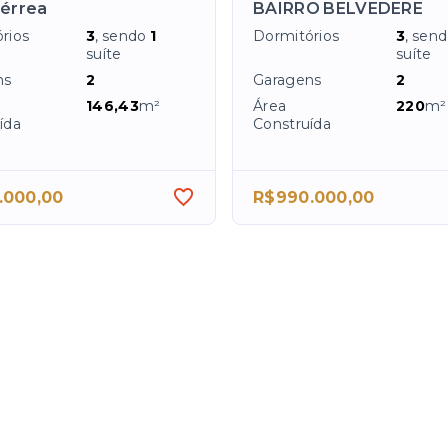
Térrea
BAIRRO BELVEDERE
rios
3
, sendo
1
Dormitórios
3
, sen
suíte
suíte
ns
2
Garagens
2
146,43
m²
Área
220
m²
ída
Construída
.000,00
R$990.000,00