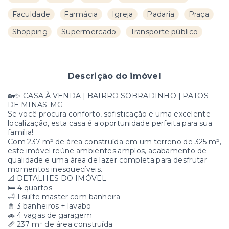
Faculdade
Farmácia
Igreja
Padaria
Praça
Shopping
Supermercado
Transporte público
Descrição do imóvel
🏡✨ CASA À VENDA | BAIRRO SOBRADINHO | PATOS
DE MINAS-MG
Se você procura conforto, sofisticação e uma excelente
localização, esta casa é a oportunidade perfeita para sua
família!
Com 237 m² de área construída em um terreno de 325 m²,
este imóvel reúne ambientes amplos, acabamento de
qualidade e uma área de lazer completa para desfrutar
momentos inesquecíveis.
📐 DETALHES DO IMÓVEL
🛏️ 4 quartos
🛁 1 suíte master com banheira
🚿 3 banheiros + lavabo
🚗 4 vagas de garagem
📏 237 m² de área construída