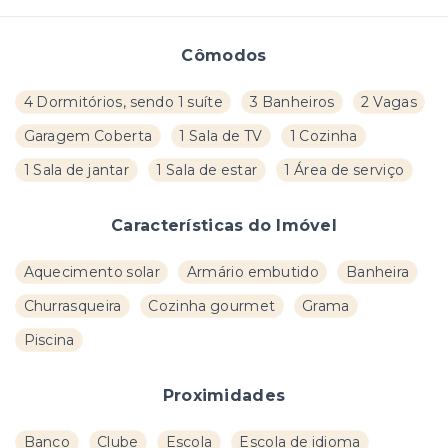
Cômodos
4 Dormitórios, sendo 1 suíte
3 Banheiros
2 Vagas
Garagem Coberta
1 Sala de TV
1 Cozinha
1 Sala de jantar
1 Sala de estar
1 Área de serviço
Características do Imóvel
Aquecimento solar
Armário embutido
Banheira
Churrasqueira
Cozinha gourmet
Grama
Piscina
Proximidades
Banco
Clube
Escola
Escola de idioma