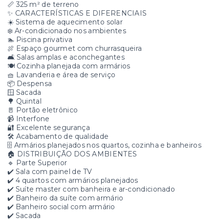
📏 325 m² de terreno
✨ CARACTERÍSTICAS E DIFERENCIAIS
☀️ Sistema de aquecimento solar
❄️ Ar-condicionado nos ambientes
🏊 Piscina privativa
🍖 Espaço gourmet com churrasqueira
🛋️ Salas amplas e aconchegantes
🍽️ Cozinha planejada com armários
🧺 Lavanderia e área de serviço
📦 Despensa
🪟 Sacada
🌳 Quintal
🚪 Portão eletrônico
📹 Interfone
🔐 Excelente segurança
🛠️ Acabamento de qualidade
🗄️ Armários planejados nos quartos, cozinha e banheiros
🏠 DISTRIBUIÇÃO DOS AMBIENTES
🔹 Parte Superior
✔️ Sala com painel de TV
✔️ 4 quartos com armários planejados
✔️ Suíte master com banheira e ar-condicionado
✔️ Banheiro da suíte com armário
✔️ Banheiro social com armário
✔️ Sacada