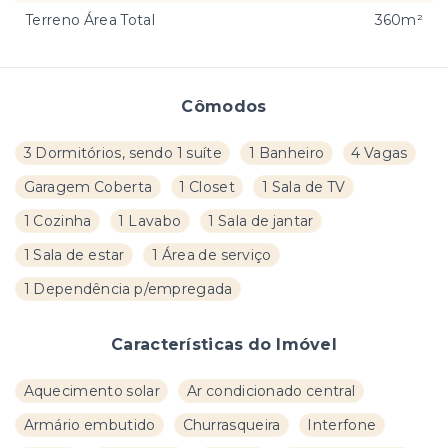
Terreno Área Total
360m²
Cômodos
3 Dormitórios, sendo 1 suíte
1 Banheiro
4 Vagas
Garagem Coberta
1 Closet
1 Sala de TV
1 Cozinha
1 Lavabo
1 Sala de jantar
1 Sala de estar
1 Área de serviço
1 Dependência p/empregada
Características do Imóvel
Aquecimento solar
Ar condicionado central
Armário embutido
Churrasqueira
Interfone