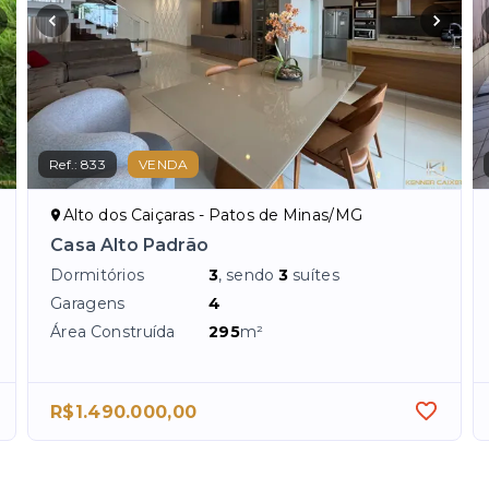
Ref.:
833
VENDA
Alto dos Caiçaras - Patos de Minas/MG
Casa Alto Padrão
Dormitórios
3
, sendo
3
suítes
Garagens
4
Área Construída
295
m²
R$1.490.000,00