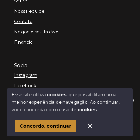
Sobre
Nossa equipe
Contato
Negocie seu Imóvel
Financie
Social
Instagram
Facebook
Esse site utiliza
cookies
, que possibilitam uma
melhor experiência de navegação.
Ao continuar,
Olá! Estamos disponíveis para te ajudar.
você concorda com o uso de
cookies
.
© Copyright 2026 - Kenner Caixeta - Corretor de
Imóveis - Todos os direitos reservados
1
Concordo, continuar
SITE PARA IMOBILIARIA