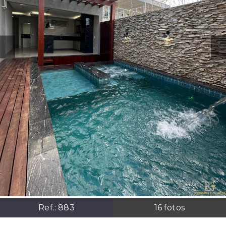
Ref.:
883
16
fotos