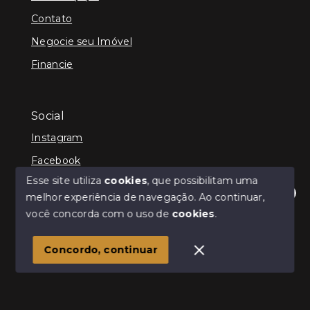
Contato
Negocie seu Imóvel
Financie
Social
Instagram
Facebook
Esse site utiliza
cookies
, que possibilitam uma
melhor experiência de navegação.
Ao continuar,
Olá! Estamos disponíveis para te ajudar.
você concorda com o uso de
cookies
.
© Copyright 2026 - Kenner Caixeta - Corretor de
Imóveis - Todos os direitos reservados
1
Concordo, continuar
SITE PARA IMOBILIARIA