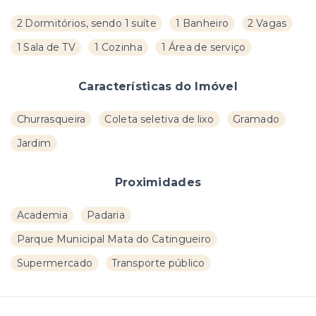
2 Dormitórios, sendo 1 suíte
1 Banheiro
2 Vagas
1 Sala de TV
1 Cozinha
1 Área de serviço
Características do Imóvel
Churrasqueira
Coleta seletiva de lixo
Gramado
Jardim
Proximidades
Academia
Padaria
Parque Municipal Mata do Catingueiro
Supermercado
Transporte público