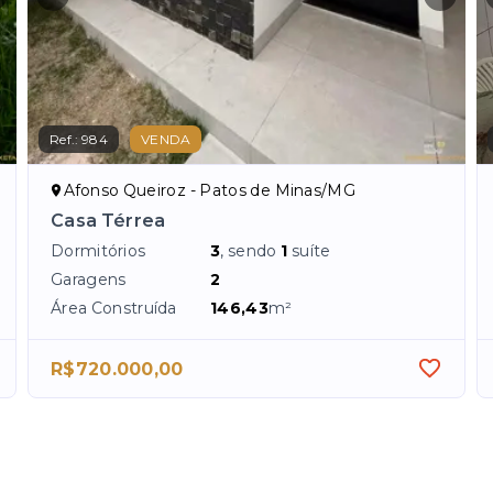
Ref.:
984
VENDA
Afonso Queiroz - Patos de Minas/MG
Casa Térrea
Dormitórios
3
, sendo
1
suíte
Garagens
2
Área Construída
146,43
m²
R$720.000,00