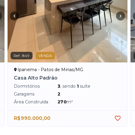
Ref.:
849
VENDA
Ipanema - Patos de Minas/MG
Casa Alto Padrão
Dormitórios
3
, sendo
1
suíte
Garagens
2
Área Construída
270
m²
R$990.000,00