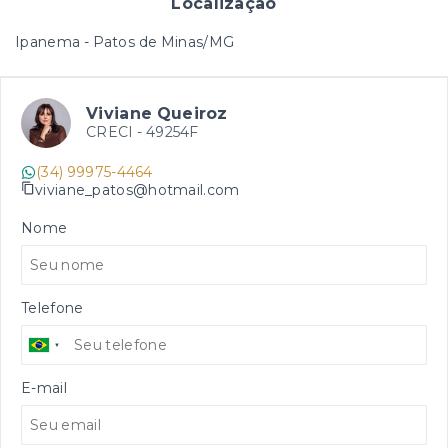
Localização
Ipanema - Patos de Minas/MG
Viviane Queiroz
CRECI -
49254F
(34) 99975-4464
viviane_patos@hotmail.com
Nome
Telefone
E-mail