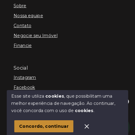
Sobre
Nossa equipe
Contato
Negocie seu Imóvel
Financie
Social
Instagram
Facebook
Esse site utiliza
cookies
, que possibilitam uma
melhor experiência de navegação.
Ao continuar,
Olá! Estamos disponíveis para te ajudar.
você concorda com o uso de
cookies
.
© Copyright 2026 - Kenner Caixeta - Corretor de
Imóveis - Todos os direitos reservados
1
Concordo, continuar
SITE PARA IMOBILIARIA