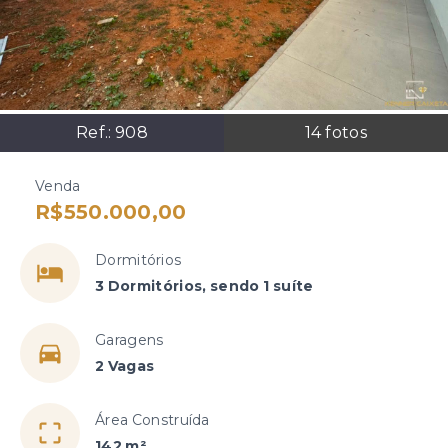
Ref.:
908
14
fotos
Venda
R$550.000,00
Dormitórios
3 Dormitórios, sendo 1 suíte
Garagens
2 Vagas
Área Construída
142 m²