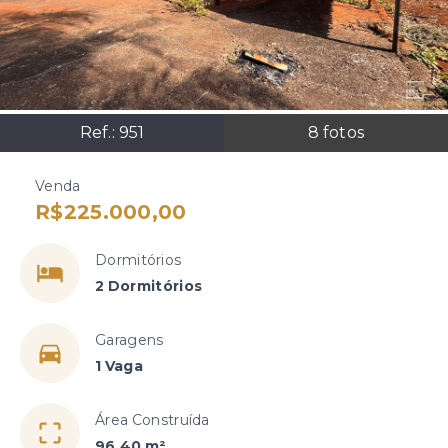
Ref.:
951
8
fotos
Venda
R$225.000,00
Dormitórios
2 Dormitórios
Garagens
1 Vaga
Área Construída
96,40 m²