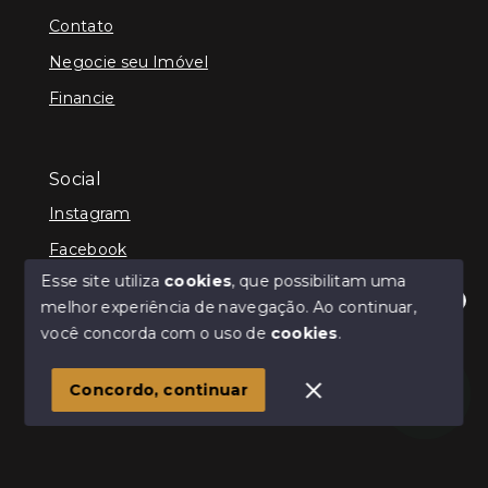
Contato
Negocie seu Imóvel
Financie
Social
Instagram
Facebook
Esse site utiliza
cookies
, que possibilitam uma
melhor experiência de navegação.
Ao continuar,
Olá! Estamos disponíveis para te ajudar.
você concorda com o uso de
cookies
.
© Copyright 2026 - Kenner Caixeta - Corretor de
Imóveis - Todos os direitos reservados
1
Concordo, continuar
SITE PARA IMOBILIARIA