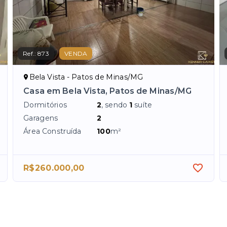
Ref.:
873
VENDA
Bela Vista - Patos de Minas/MG
Casa em Bela Vista, Patos de Minas/MG
Dormitórios
2
, sendo
1
suíte
Garagens
2
Área Construída
100
m²
R$260.000,00