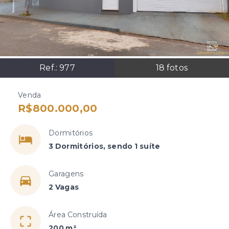
Ref.:
977
18
fotos
Venda
R$800.000,00
Dormitórios
3 Dormitórios, sendo 1 suíte
Garagens
2 Vagas
Área Construída
200 m²