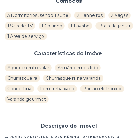
Cômodos
3 Dormitórios, sendo 1 suíte
2 Banheiros
2 Vagas
1 Sala de TV
1 Cozinha
1 Lavabo
1 Sala de jantar
1 Área de serviço
Características do Imóvel
Aquecimento solar
Armário embutido
Churrasqueira
Churrasqueira na varanda
Concertina
Forro rebaixado
Portão eletrônico
Varanda gourmet
Descrição do imóvel
🏡
VENDE-SE EXCELENTE RESIDÊNCIA – BAIRRO BOA VISTA