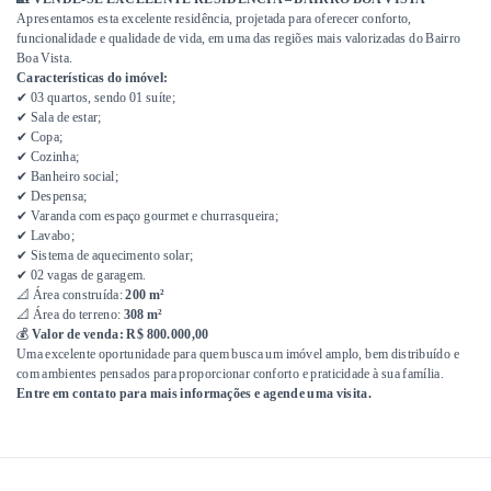
Apresentamos esta excelente residência, projetada para oferecer conforto,
funcionalidade e qualidade de vida, em uma das regiões mais valorizadas do Bairro
Boa Vista.
Características do imóvel:
✔ 03 quartos, sendo 01 suíte;
✔ Sala de estar;
✔ Copa;
✔ Cozinha;
✔ Banheiro social;
✔ Despensa;
✔ Varanda com espaço gourmet e churrasqueira;
✔ Lavabo;
✔ Sistema de aquecimento solar;
✔ 02 vagas de garagem.
📐 Área construída:
200 m²
📐 Área do terreno:
308 m²
💰
Valor de venda: R$ 800.000,00
Uma excelente oportunidade para quem busca um imóvel amplo, bem distribuído e
com ambientes pensados para proporcionar conforto e praticidade à sua família.
Entre em contato para mais informações e agende uma visita.