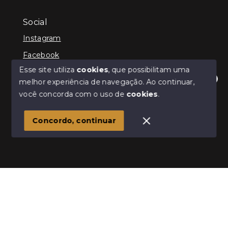
Social
Instagram
Facebook
Esse site utiliza
cookies
, que possibilitam uma
melhor experiência de navegação.
Ao continuar,
Olá! Estamos disponíveis para te ajudar.
você concorda com o uso de
cookies
.
© Copyright 2026 - Kenner Caixeta - Corretor de
Imóveis - Todos os direitos reservados
1
Concordo, continuar
SITE PARA IMOBILIARIA
Início
Histórico
Favoritos