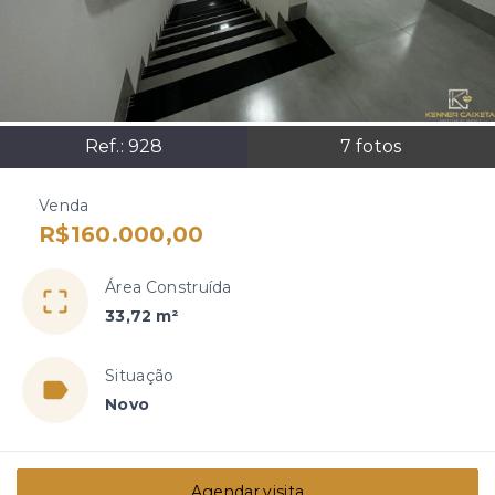
Ref.:
928
7
fotos
Venda
R$160.000,00
Área Construída
33,72 m²
Situação
Novo
Agendar visita