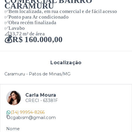
COMERCIAL BAIRRO
CARAMURU
✅Bem localizada, em rua comercial e de fácil acesso
✅Ponto para Ar condicionado
✅Obra recém finalizada
✅Lavabo
📐33,72 m² de área
💰R$ 160.000,00
Localização
Caramuru - Patos de Minas/MG
Carla Moura
CRECI -
63381F
(34) 99954-8266
cgabism@gmail.com
Nome