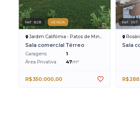
Ref.:
828
VENDA
Ref.:
967
Jardim Califórnia - Patos de Minas/MG
Rosár
Sala comercial Térreo
Sala c
Garagens
1
Área Privativa
47
m²
R$350.000,00
R$288