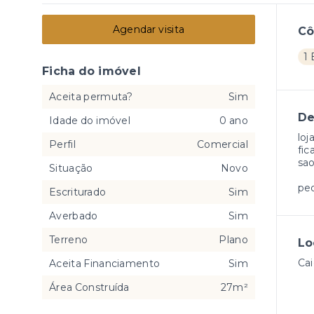
Agendar visita
C
1
Ficha do imóvel
Aceita permuta?
Sim
De
Idade do imóvel
0 ano
loj
Perfil
Comercial
fic
sao
Situação
Novo
pe
Escriturado
Sim
Averbado
Sim
Terreno
Plano
Lo
Cai
Aceita Financiamento
Sim
Área Construída
27m²