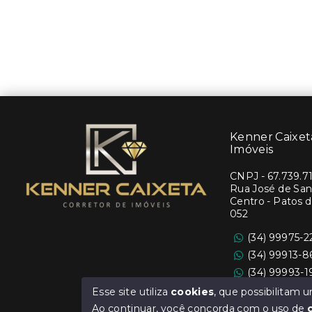
Kenner Caixeta
Imóveis
CNPJ
-
67.739.7
Rua José de Sant
Centro - Patos 
052
(34) 99975-2
(34) 99913-
(34) 99993-
Ver e-mail
Esse site utiliza
cookies
, que possibilitam
Ao continuar, você concorda com o uso de