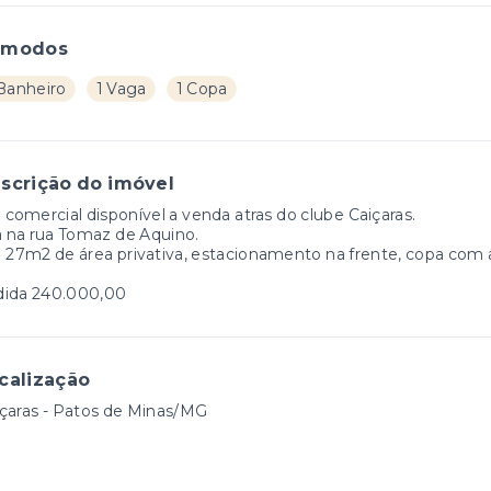
ômodos
 Banheiro
1 Vaga
1 Copa
scrição do imóvel
a comercial disponível a venda atras do clube Caiçaras.
a na rua Tomaz de Aquino.
 27m2 de área privativa, estacionamento na frente, copa com
dida 240.000,00
calização
çaras - Patos de Minas/MG