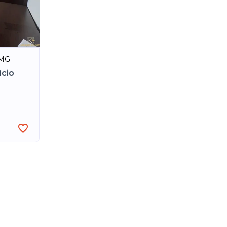
/MG
ício