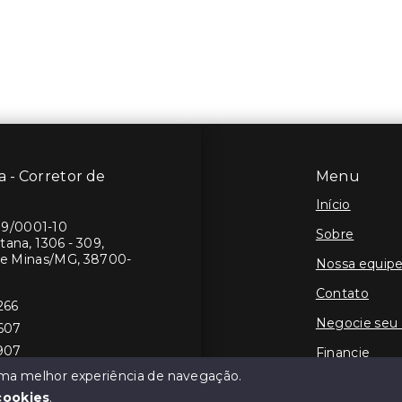
 - Corretor de
Menu
Início
19/0001-10
Sobre
ana, 1306 - 309,
de Minas/MG, 38700-
Nossa equip
Contato
266
Negocie seu
8607
1907
Financie
 uma melhor experiência de navegação.
cookies
.