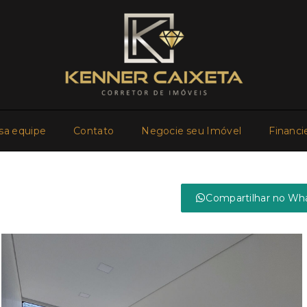
sa equipe
Contato
Negocie seu Imóvel
Financi
Compartilhar no Wh