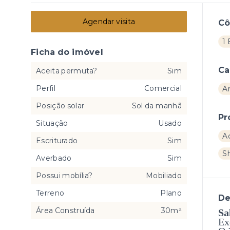
Agendar visita
C
1
Ficha do imóvel
Ca
Aceita permuta?
Sim
Perfil
Comercial
A
Posição solar
Sol da manhã
Pr
Situação
Usado
A
Escriturado
Sim
S
Averbado
Sim
Possui mobília?
Mobiliado
Terreno
Plano
De
Área Construída
30m²
Sa
Ex