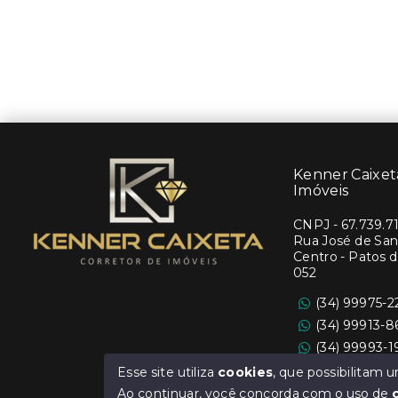
Kenner Caixeta
Imóveis
CNPJ
-
67.739.7
Rua José de Sant
Centro - Patos 
052
(34) 99975-2
(34) 99913-
(34) 99993-
Ver e-mail
Esse site utiliza
cookies
, que possibilitam
Ao continuar, você concorda com o uso de