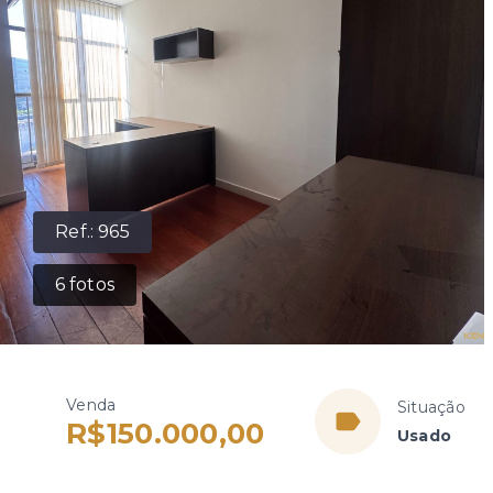
Ref.:
965
6
fotos
Venda
Situação
R$150.000,00
Usado