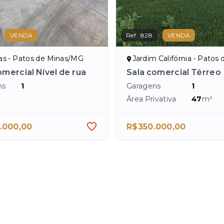
VENDA
Ref.:
828
VENDA
ras - Patos de Minas/MG
Jardim Califórnia - Patos de M
omercial Nível de rua
Sala comercial Térreo
ns
1
Garagens
1
Área Privativa
47
m²
.000,00
R$350.000,00