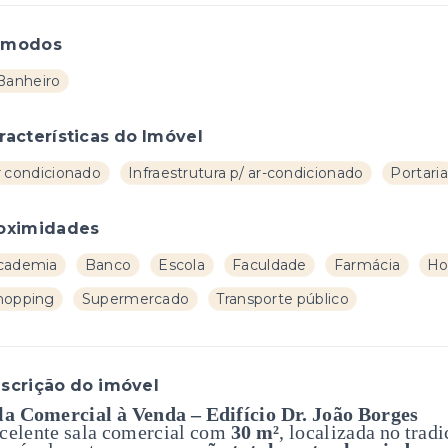
ômodos
 Banheiro
racterísticas do Imóvel
r condicionado
Infraestrutura p/ ar-condicionado
Portaria
oximidades
cademia
Banco
Escola
Faculdade
Farmácia
Ho
hopping
Supermercado
Transporte público
scrição do imóvel
la Comercial à Venda – Edifício Dr. João Borges
celente sala comercial com
30 m²
, localizada no trad