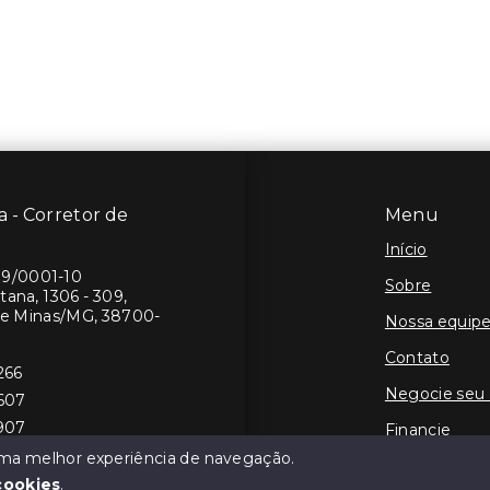
 - Corretor de
Menu
Início
19/0001-10
Sobre
ana, 1306 - 309,
de Minas/MG, 38700-
Nossa equip
Contato
266
Negocie seu
8607
1907
Financie
 uma melhor experiência de navegação.
cookies
.