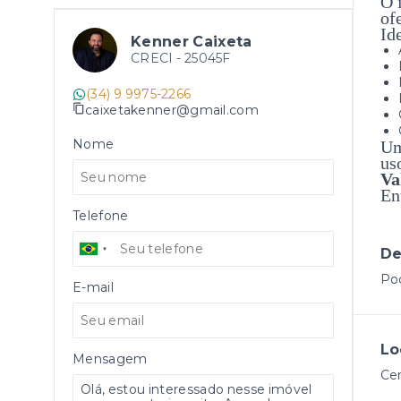
O 
of
Id
Kenner Caixeta
CRECI -
25045F
(34) 9 9975-2266
caixetakenner@gmail.com
Nome
Um
us
Va
En
Telefone
De
Pod
E-mail
Lo
Mensagem
Ce