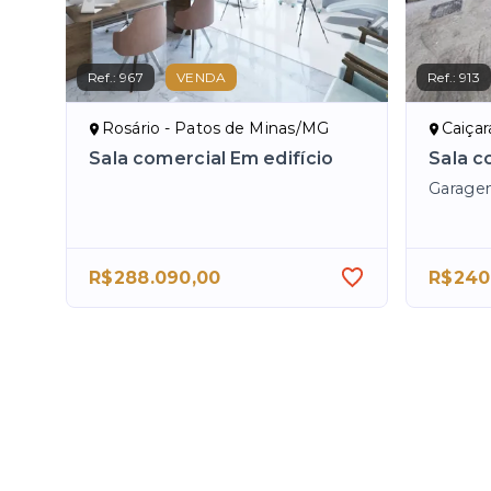
Ref.:
967
VENDA
Ref.:
913
Rosário - Patos de Minas/MG
Caiça
Sala comercial Em edifício
Sala c
Garage
R$288.090,00
R$240