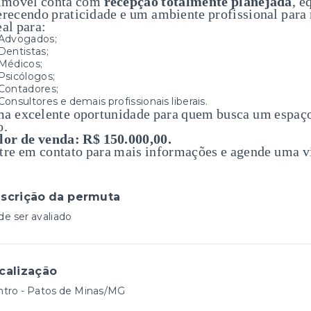
imóvel conta com
recepção totalmente planejada
, 
erecendo praticidade e um ambiente profissional para 
eal para:
Advogados;
Dentistas;
Médicos;
Psicólogos;
Contadores;
Consultores e demais profissionais liberais.
a excelente oportunidade para quem busca um espaço 
o.
lor de venda: R$ 150.000,00.
tre em contato para mais informações e agende uma vi
scrição da permuta
e ser avaliado
calização
ntro - Patos de Minas/MG