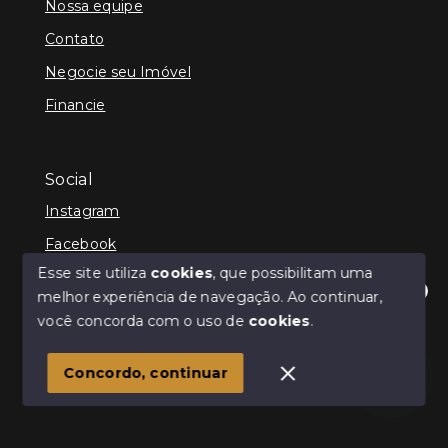
Nossa equipe
Contato
Negocie seu Imóvel
Financie
Social
Instagram
Facebook
Esse site utiliza
cookies
, que possibilitam uma
melhor experiência de navegação.
Ao continuar,
Olá! Estamos disponíveis para te ajudar.
você concorda com o uso de
cookies
.
© Copyright 2026 - Kenner Caixeta - Corretor de
Imóveis - Todos os direitos reservados
1
Concordo, continuar
SITE PARA IMOBILIARIA