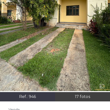
Ref.:
946
17
fotos
Venda