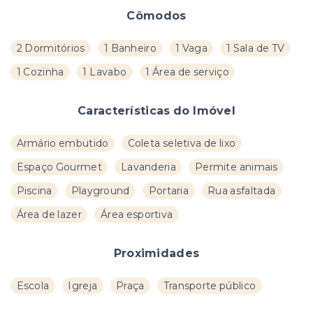
Cômodos
2 Dormitórios
1 Banheiro
1 Vaga
1 Sala de TV
1 Cozinha
1 Lavabo
1 Área de serviço
Características do Imóvel
Armário embutido
Coleta seletiva de lixo
Espaço Gourmet
Lavanderia
Permite animais
Piscina
Playground
Portaria
Rua asfaltada
Área de lazer
Área esportiva
Proximidades
Escola
Igreja
Praça
Transporte público