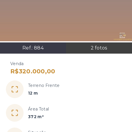
Ref.:
884
2
fotos
Venda
R$320.000,00
Terreno Frente
12 m
Área Total
372 m²