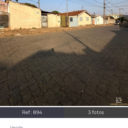
Ref.:
894
3
fotos
Venda