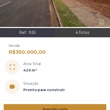
Ref.:
935
4
fotos
Venda
R$350.000,00
Área Total
420 m²
Situação
Pronto para construir
Agendar visita