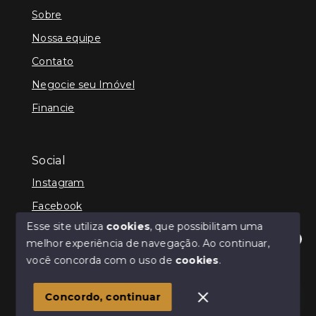
Sobre
Nossa equipe
Contato
Negocie seu Imóvel
Financie
Social
Instagram
Facebook
Esse site utiliza
cookies
, que possibilitam uma
melhor experiência de navegação.
Ao continuar,
Olá! Estamos disponíveis para te ajudar.
você concorda com o uso de
cookies
.
© Copyright 2026 - Kenner Caixeta - Corretor de
Imóveis - Todos os direitos reservados
1
Concordo, continuar
SITE PARA IMOBILIARIA