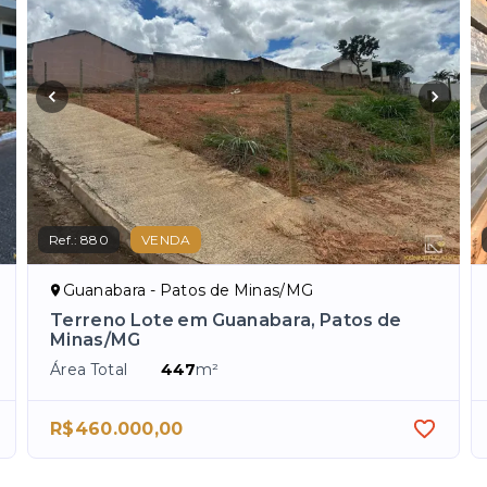
Ref.:
880
VENDA
Guanabara - Patos de Minas/MG
Terreno Lote em Guanabara, Patos de
Minas/MG
Área Total
447
m²
R$460.000,00