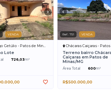
7
VENDA
Ref.:
751
VENDA
Getúlio - Patos de Minas/MG
Chácaras Caiçaras - Patos de M
o Lote
Terreno bairro Chácar
Caiçaras em Patos de
al
726,03
m²
Minas/MG
Área Total
600
m²
00.000,00
R$500.000,00