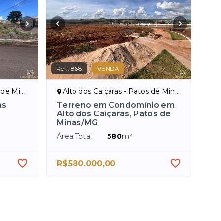
Ref.:
868
VENDA
inas/MG
Alto dos Caiçaras - Patos de Minas/MG
as
Terreno em Condomínio em
Alto dos Caiçaras, Patos de
Minas/MG
Área Total
580
m²
R$580.000,00