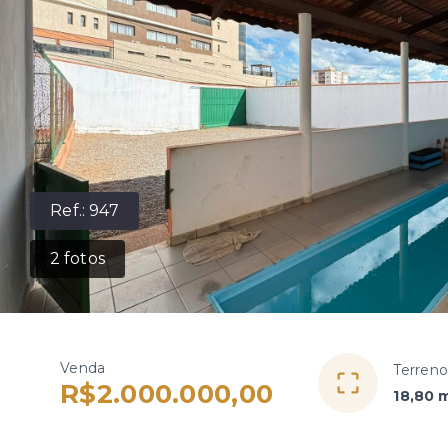
Ref.:
947
2
fotos
Venda
Terreno
R$2.000.000,00
18,80 