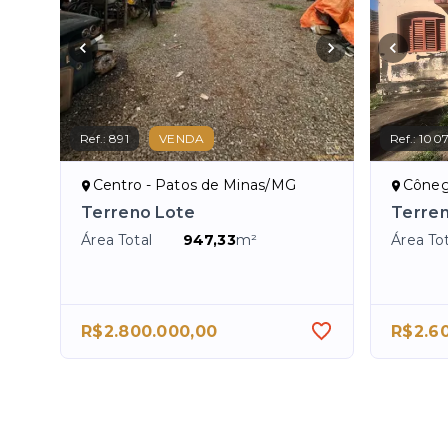
Ref.:
891
VENDA
Ref.:
100
Centro - Patos de Minas/MG
Cônego 
Terreno Lote
Terren
Área Total
947,33
m²
Área Tot
R$2.800.000,00
R$2.6