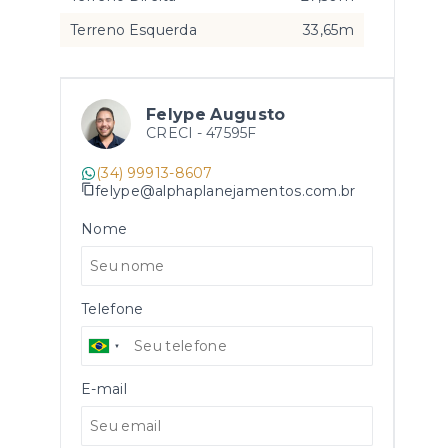
Terreno Esquerda
33,65m
Felype Augusto
CRECI -
47595F
(34) 99913-8607
felype@alphaplanejamentos.com.br
Nome
Telefone
E-mail