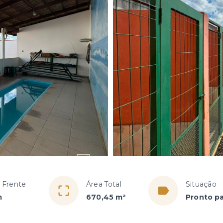
 Frente
Área Total
Situação
m
670,45 m²
Pronto pa