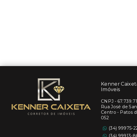
Kenner Caixeta
Imóveis
CNPJ
-
67.739.7
Rua José de Sant
Centro - Patos 
052
(34) 99975-2
(34) 99913-