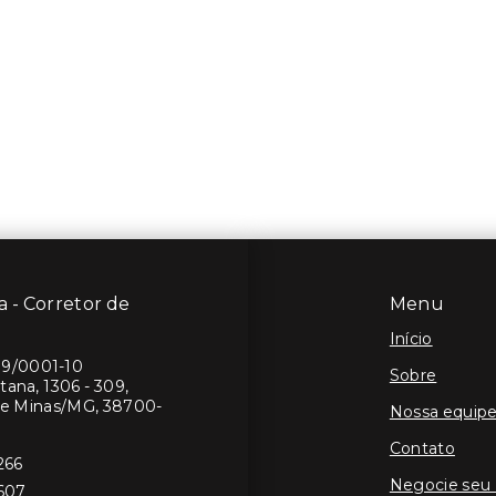
 - Corretor de
Menu
Início
19/0001-10
Sobre
ana, 1306 - 309,
de Minas/MG, 38700-
Nossa equip
Contato
266
Negocie seu
8607