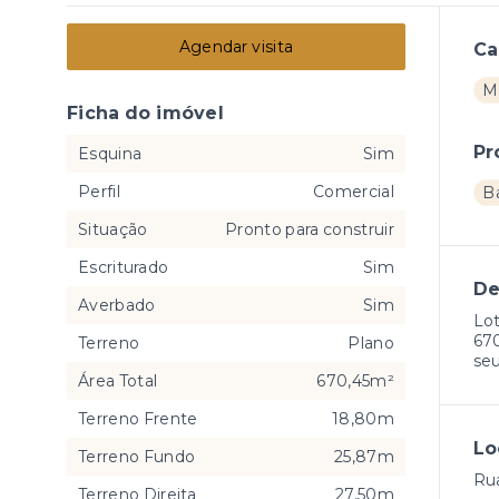
Agendar visita
Ca
M
Ficha do imóvel
Pr
Esquina
Sim
Perfil
Comercial
B
Situação
Pronto para construir
Escriturado
Sim
De
Averbado
Sim
Lo
670
Terreno
Plano
seu
Área Total
670,45m²
Terreno Frente
18,80m
Lo
Terreno Fundo
25,87m
Rua
Terreno Direita
27,50m