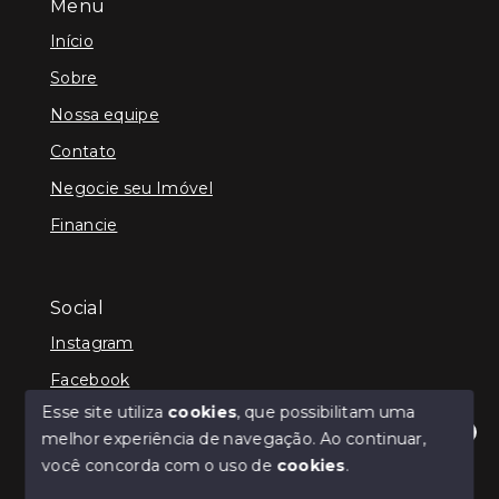
Menu
Início
Sobre
Nossa equipe
Contato
Negocie seu Imóvel
Financie
Social
Instagram
Facebook
Esse site utiliza
cookies
, que possibilitam uma
melhor experiência de navegação.
Ao continuar,
Olá! Estamos disponíveis para te ajudar.
você concorda com o uso de
cookies
.
© Copyright 2026 - Kenner Caixeta - Corretor de
Imóveis - Todos os direitos reservados